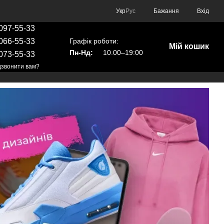
Укр
Рус
Бажання
Вхід
097-55-33
Графік роботи:
066-55-33
Мій кошик
Пн-Нд:
10.00–19:00
073-55-33
звонити вам?