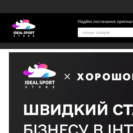
Перейти до основного контенту
Надійні постачання оригіна